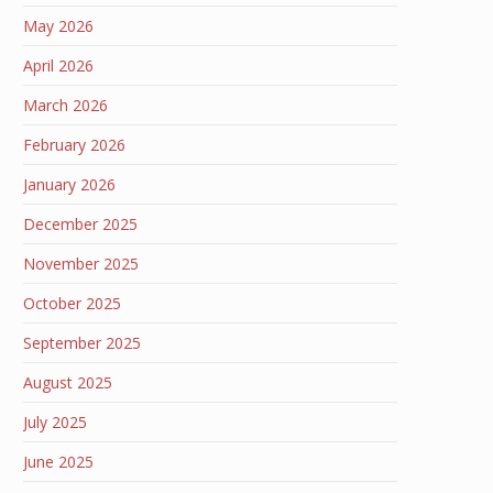
May 2026
April 2026
March 2026
February 2026
January 2026
December 2025
November 2025
October 2025
September 2025
August 2025
July 2025
June 2025