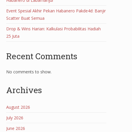
Habanero di Labamanjur
Event Spesial Akhir Pekan Habanero Pakde4d: Banjir
Scatter Buat Semua
Drop & Wins Harian: Kalkulasi Probabilitas Hadiah
25 Juta
Recent Comments
No comments to show.
Archives
August 2026
July 2026
June 2026