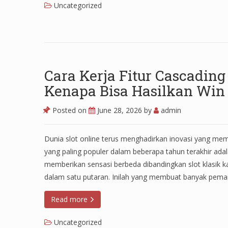
Uncategorized
Cara Kerja Fitur Cascading
Kenapa Bisa Hasilkan Win 
Posted on
June 28, 2026
by
admin
Dunia slot online terus menghadirkan inovasi yang me
yang paling populer dalam beberapa tahun terakhir adala
memberikan sensasi berbeda dibandingkan slot klasik 
dalam satu putaran. Inilah yang membuat banyak pemai
Read more
Uncategorized