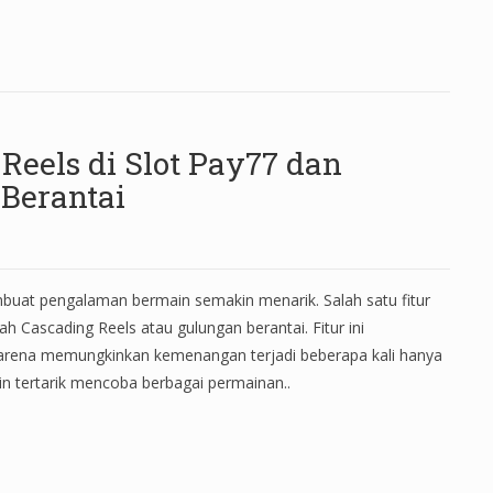
 Reels di Slot Pay77 dan
Berantai
mbuat pengalaman bermain semakin menarik. Salah satu fitur
h Cascading Reels atau gulungan berantai. Fitur ini
karena memungkinkan kemenangan terjadi beberapa kali hanya
n tertarik mencoba berbagai permainan..