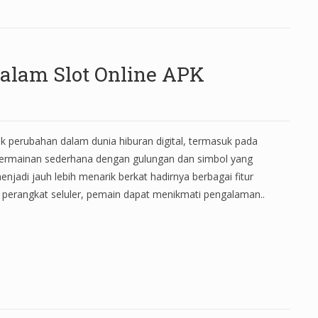
dalam Slot Online APK
perubahan dalam dunia hiburan digital, termasuk pada
ai permainan sederhana dengan gulungan dan simbol yang
jadi jauh lebih menarik berkat hadirnya berbagai fitur
uk perangkat seluler, pemain dapat menikmati pengalaman..