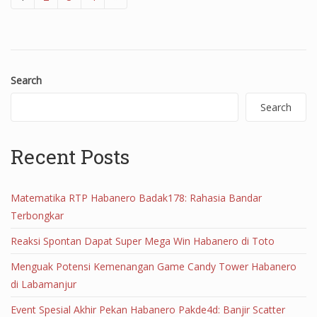
Search
Search
Recent Posts
Matematika RTP Habanero Badak178: Rahasia Bandar
Terbongkar
Reaksi Spontan Dapat Super Mega Win Habanero di Toto
Menguak Potensi Kemenangan Game Candy Tower Habanero
di Labamanjur
Event Spesial Akhir Pekan Habanero Pakde4d: Banjir Scatter