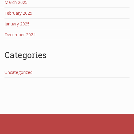
March 2025
February 2025
January 2025
December 2024
Categories
Uncategorized