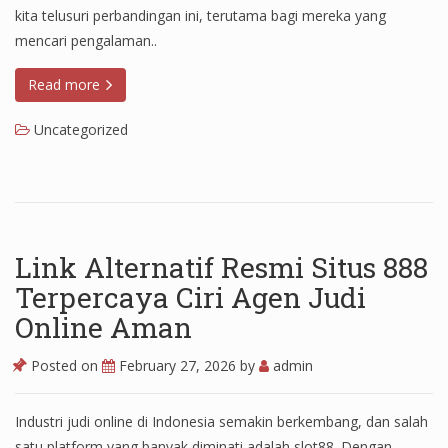
kita telusuri perbandingan ini, terutama bagi mereka yang
mencari pengalaman..
Read more
Uncategorized
Link Alternatif Resmi Situs 888
Terpercaya Ciri Agen Judi
Online Aman
Posted on
February 27, 2026
by
admin
Industri judi online di Indonesia semakin berkembang, dan salah
satu platform yang banyak diminati adalah slot88. Dengan