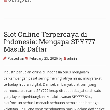
Uncategorized
Slot Online Terpercaya di
Indonesia: Mengapa SPY777
Masuk Daftar
Posted on
February 25, 2026
by
admin
Industri perjudian online di Indonesia terus mengalami
perkembangan pesat seiring meningkatnya minat masyarakat
terhadap hiburan digital. Dari sekian banyak platform yang
bermunculan, nama SPY777 kerap disebut sebagai salah satu
yang layak diperhitungkan. Melalui layanan SPY777 Slot,
platform ini berhasil menarik perhatian pemain dari berbagai
kalangan. Lalu, apa yang membuatnya masuk dalam daftar slot