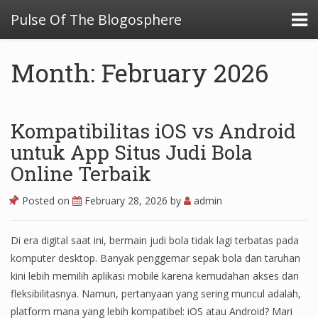
Pulse Of The Blogosphere
Month: February 2026
Kompatibilitas iOS vs Android
untuk App Situs Judi Bola
Online Terbaik
Posted on
February 28, 2026
by
admin
Di era digital saat ini, bermain judi bola tidak lagi terbatas pada
komputer desktop. Banyak penggemar sepak bola dan taruhan
kini lebih memilih aplikasi mobile karena kemudahan akses dan
fleksibilitasnya. Namun, pertanyaan yang sering muncul adalah,
platform mana yang lebih kompatibel: iOS atau Android? Mari