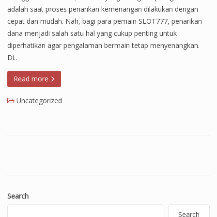
adalah saat proses penarikan kemenangan dilakukan dengan
cepat dan mudah. Nah, bagi para pemain SLOT777, penarikan
dana menjadi salah satu hal yang cukup penting untuk
diperhatikan agar pengalaman bermain tetap menyenangkan.
Di..
Read more
Uncategorized
Search
Search