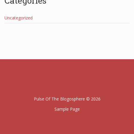
Categories
Uncategorized
Pulse Of The Blogosphere © 2026
Sample Page